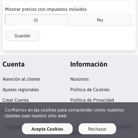
Mostrar precios con impuestos incluidos
Si
No
Guardar
Cuenta
Información
Atención al cliente
Nosotros
Ajustes regionales
Política de Cookies
Crear Cuenta
Política de Privacidad
Confiamos en las cookies para comprender cómo nuestros
Iniciar sesión
clientes usan nuestro sitio web.
Copyright © 2026 Tienda RobotSA. All rights reserved · Powered
Acepta Cookies
Rechazar
by
LiteCart®