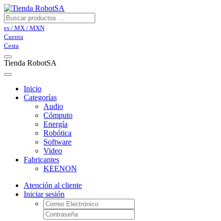
es / MX / MXN
Cuenta
Cesta
Tienda RobotSA
Inicio
Categorías
Audio
Cómputo
Energía
Robótica
Software
Video
Fabricantes
KEENON
Atención al cliente
Iniciar sesión