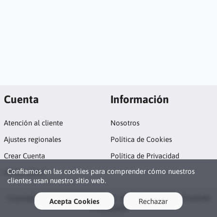
Cuenta
Información
Atención al cliente
Nosotros
Ajustes regionales
Política de Cookies
Crear Cuenta
Política de Privacidad
Confiamos en las cookies para comprender cómo nuestros
Iniciar sesión
clientes usan nuestro sitio web.
Copyright © 2026 Tienda RobotSA. All rights reserved · Powered
Acepta Cookies
Rechazar
by
LiteCart®