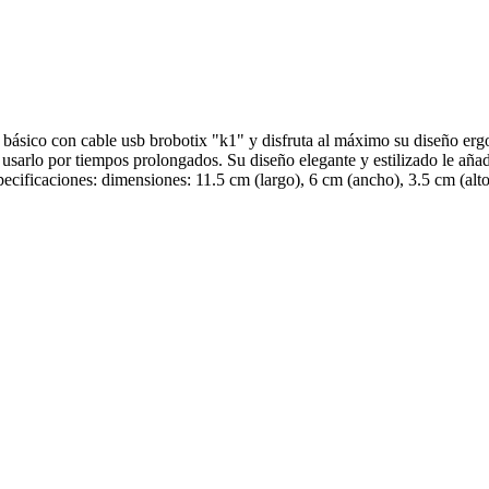
ásico con cable usb brobotix "k1" y disfruta al máximo su diseño er
e usarlo por tiempos prolongados. Su diseño elegante y estilizado le 
ificaciones: dimensiones: 11.5 cm (largo), 6 cm (ancho), 3.5 cm (alto)