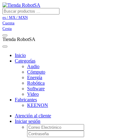
es / MX / MXN
Cuenta
Cesta
Tienda RobotSA
Inicio
Categorías
Audio
Cómputo
Energía
Robótica
Software
Video
Fabricantes
KEENON
Atención al cliente
Iniciar sesión