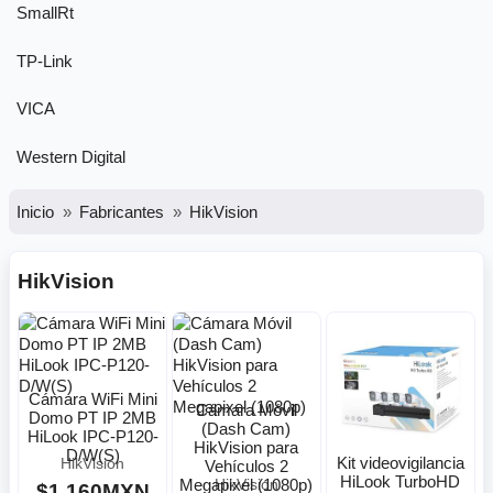
SmallRt
TP-Link
VICA
Western Digital
Inicio
Fabricantes
HikVision
HikVision
Cámara WiFi Mini
Cámara Móvil
Domo PT IP 2MB
(Dash Cam)
HiLook IPC-P120-
HikVision para
D/W(S)
Kit videovigilancia
HikVision
Vehículos 2
HiLook TurboHD
Megapixel (1080p)
HikVision
$1,160MXN