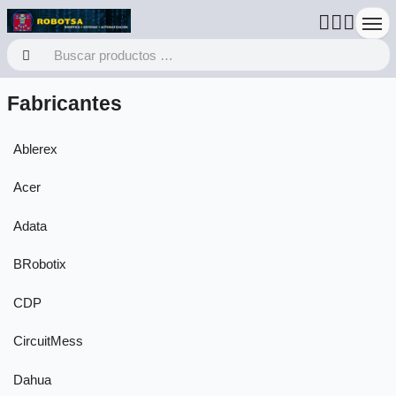
Fabricantes
Ablerex
Acer
Adata
BRobotix
CDP
CircuitMess
Dahua